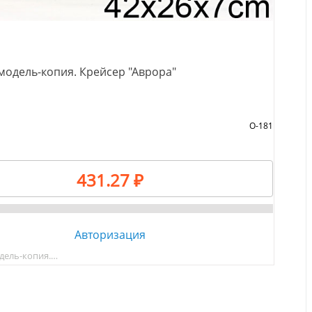
модель-копия. Крейсер "Аврора"
О-181
431.27 ₽
Авторизация
дель-копия.…