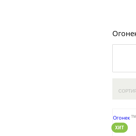
Огоне
СОРТИ
T
Огонек
ХИТ