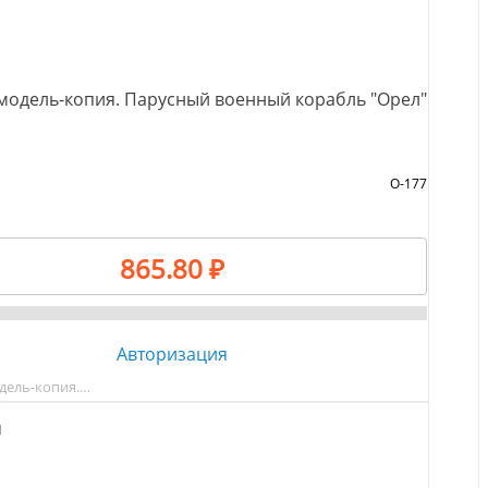
модель-копия. Парусный военный корабль "Орел"
О-177
865.80 ₽
Авторизация
дель-копия.…
M