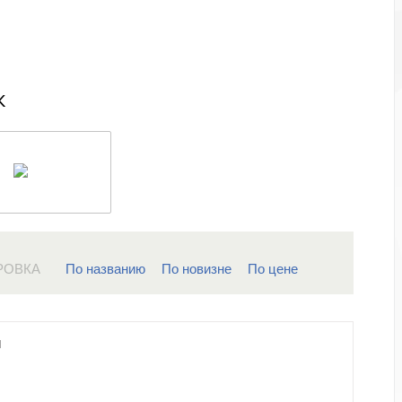
к
РОВКА
По названию
По новизне
По цене
M