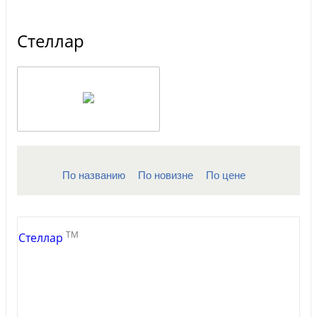
Стеллар
По названию
По новизне
По цене
TM
Стеллар