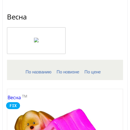
Весна
По названию
По новизне
По цене
TM
Весна
FIX