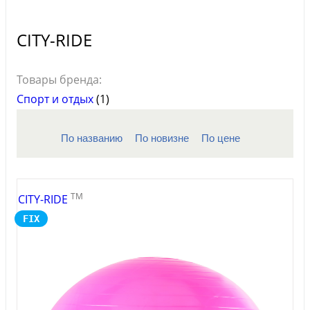
CITY-RIDE
Товары бренда:
Спорт и отдых
(1)
По названию
По новизне
По цене
TM
CITY-RIDE
FIX