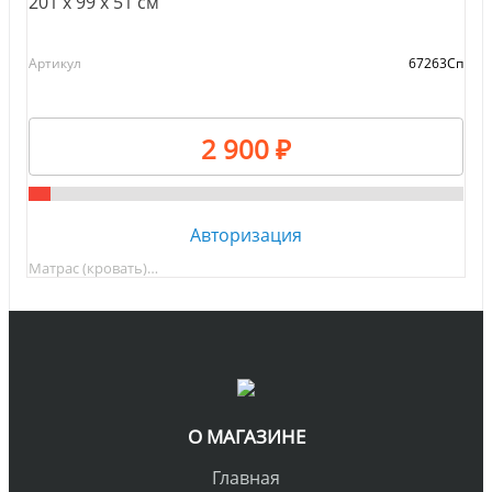
201 х 99 х 51 см
Артикул
67263Сп
2 900 ₽
Авторизация
Матрас (кровать)…
О МАГАЗИНЕ
Главная