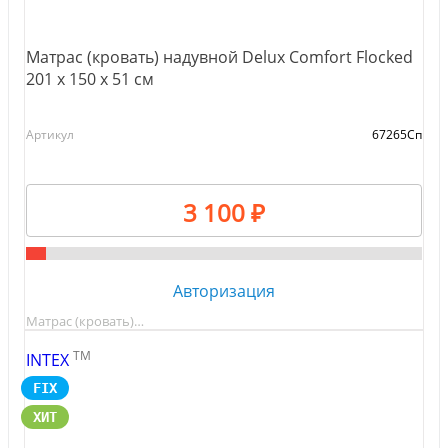
Матрас (кровать) надувной Delux Comfort Flocked
201 х 150 х 51 см
Артикул
67265Сп
3 100 ₽
Авторизация
Матрас (кровать)…
TM
INTEX
FIX
ХИТ