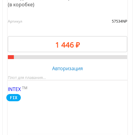
(в коробке)
Артикул
57534NP
1 446 ₽
Авторизация
Плот для плавания…
TM
INTEX
FIX