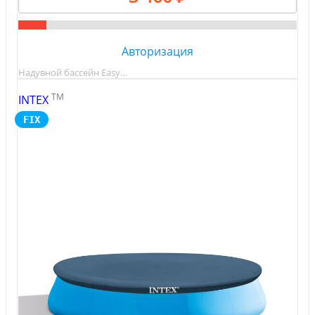
Авторизация
Надувной бассейн Easy…
TM
INTEX
FIX