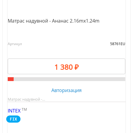
Матрас надувной - Ананас 2.16mx1.24m
Артикул
58761EU
1 380 ₽
Авторизация
Матрас надувной -…
TM
INTEX
FIX