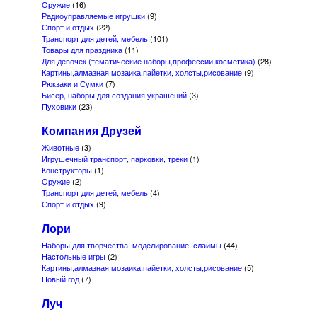
Оружие
(16)
Радиоуправляемые игрушки
(9)
Спорт и отдых
(22)
Транспорт для детей, мебель
(101)
Товары для праздника
(11)
Для девочек (тематические наборы,профессии,косметика)
(28)
Картины,алмазная мозаика,пайетки, холсты,рисование
(9)
Рюкзаки и Сумки
(7)
Бисер, наборы для создания украшений
(3)
Пуховики
(23)
Компания Друзей
Животные
(3)
Игрушечный транспорт, парковки, треки
(1)
Конструкторы
(1)
Оружие
(2)
Транспорт для детей, мебель
(4)
Спорт и отдых
(9)
Лори
Наборы для творчества, моделирование, слаймы
(44)
Настольные игры
(2)
Картины,алмазная мозаика,пайетки, холсты,рисование
(5)
Новый год
(7)
Луч