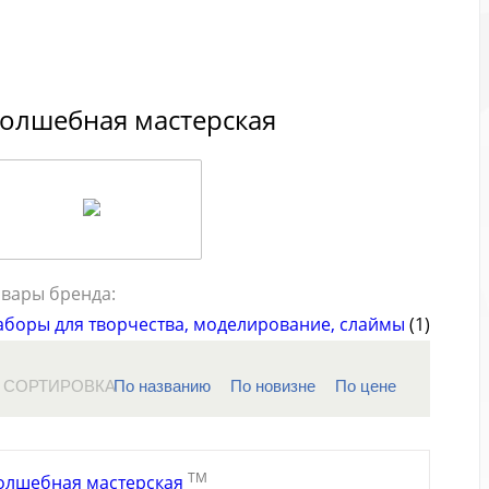
олшебная мастерская
овары бренда:
аборы для творчества, моделирование, слаймы
(1)
СОРТИРОВКА
По названию
По новизне
По цене
TM
олшебная мастерская