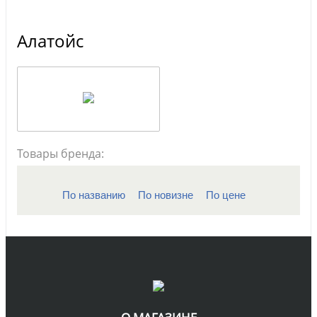
Алатойс
Товары бренда:
По названию
По новизне
По цене