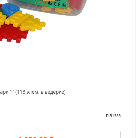
рк 1" (118 элем. в ведерке)
П-51585