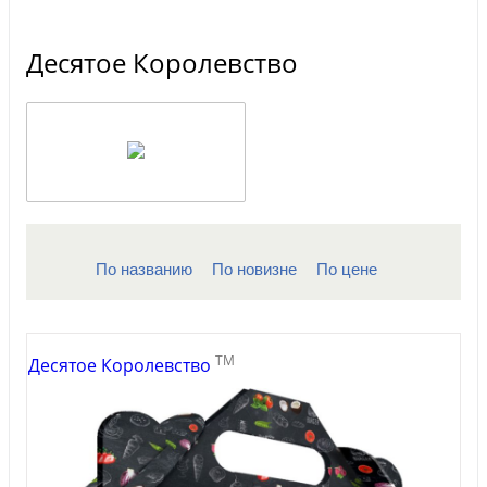
Десятое Королевство
По названию
По новизне
По цене
TM
Десятое Королевство