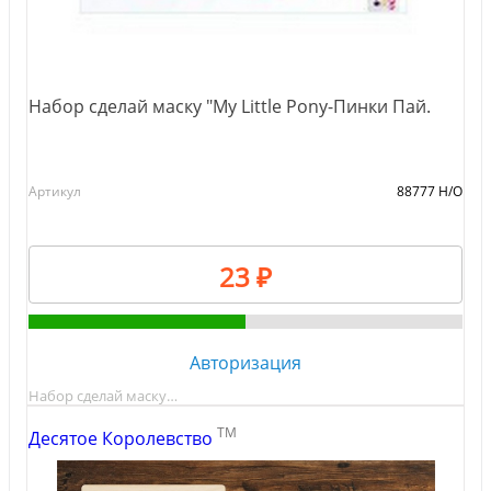
Набор сделай маску "My Little Pony-Пинки Пай.
Артикул
88777 Н/О
23 ₽
Авторизация
Набор сделай маску…
TM
Десятое Королевство