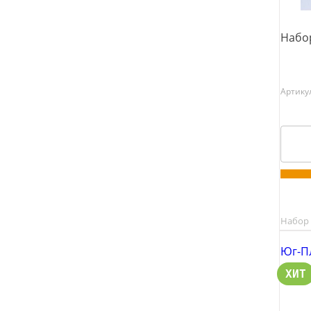
Набор
Артику
Набор 
Юг-П
ХИТ