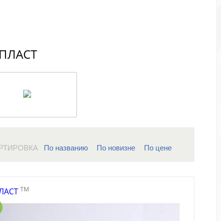
ПЛАСТ
РТИРОВКА
По названию
По новизне
По цене
TM
ЛАСТ