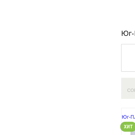
Юг-
СО
Юг-П
ХИТ