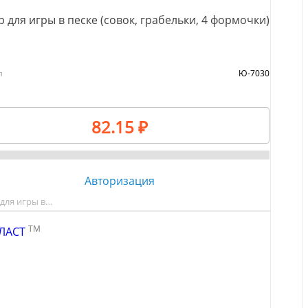
 для игры в песке (совок, грабельки, 4 формочки)
л
Ю-7030
82.15 ₽
Авторизация
для игры в…
TM
ЛАСТ