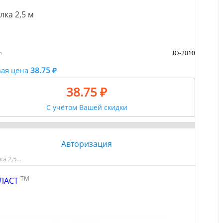
лка 2,5 м
л
Ю-2010
ая цена
38.75 ₽
38.75 ₽
С учётом Вашей скидки
Авторизация
ка 2,5…
TM
ЛАСТ