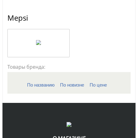
Mepsi
Товары бренда:
По названию
По новизне
По цене