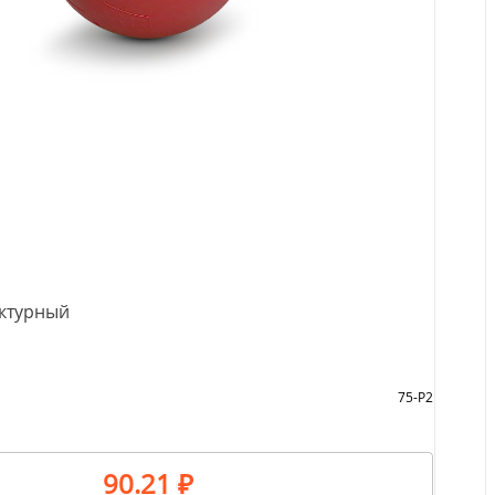
актурный
75-Р2
90.21 ₽