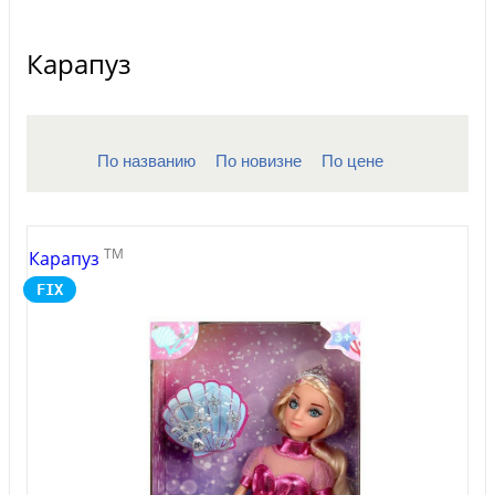
Карапуз
По названию
По новизне
По цене
TM
Карапуз
FIX