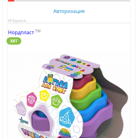
Авторизация
Игрушка…
TM
Нордпласт
ХИТ