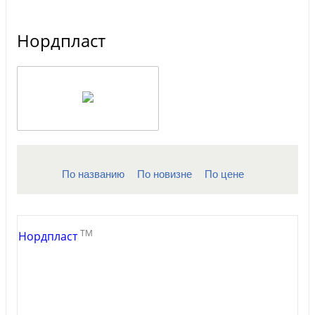
Нордпласт
По названию
По новизне
По цене
TM
Нордпласт