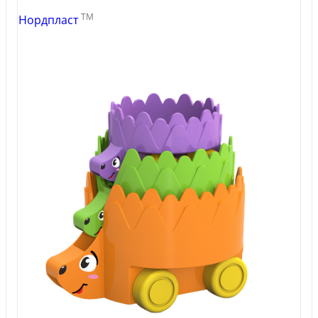
TM
Нордпласт