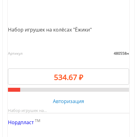
Набор игрушек на колёсах "Ёжики"
Артикул
480558н
534.67 ₽
Авторизация
Набор игрушек на…
TM
Нордпласт