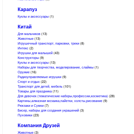
Карапуз
Куклы и аксессуары
(1)
Китай
Для мальчиков
(13)
Животные
(13)
Игрушечный транспорт, парковки, треки
(8)
Интекс
(2)
Игрушки для малышей
(43)
Конструкторы
(9)
Куклы и аксессуары
(13)
Наборы для творчества, моделирование, слаймы
(1)
Оружие
(16)
Радиоуправляемые игрушки
(9)
Спорт и отдых
(22)
Транспорт для детей, мебель
(101)
Товары для праздника
(11)
Для девочек (тематические наборы,профессии,косметика)
(28)
Картины,алмазная мозаика,пайетки, холсты,рисование
(9)
Рюкзаки и Сумки
(7)
Бисер, наборы для создания украшений
(3)
Пуховики
(23)
Компания Друзей
Животные
(3)