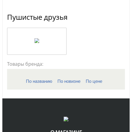
Пушистые друзья
Товары бренда:
По названию
По новизне
По цене