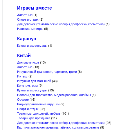
Играем вместе
Животные
(1)
Спорт и отдых
(2)
Для девочек (тематические наборы,профессии,косметика)
(1)
Настольные игры
(5)
Карапуз
Куклы и аксессуары
(1)
Китай
Для мальчиков
(13)
Животные
(13)
Игрушечный транспорт, парковки, треки
(8)
Интекс
(2)
Игрушки для малышей
(43)
Конструкторы
(9)
Куклы и аксессуары
(13)
Наборы для творчества, моделирование, слаймы
(1)
Оружие
(16)
Радиоуправляемые игрушки
(9)
Спорт и отдых
(22)
Транспорт для детей, мебель
(101)
Товары для праздника
(11)
Для девочек (тематические наборы,профессии,косметика)
(28)
Картины,алмазная мозаика,пайетки, холсты,рисование
(9)