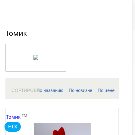
Томик
СОРТИРОВКА
По названию
По новизне
По цене
TM
Томик
FIX