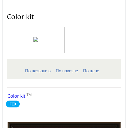
Color kit
По названию
По новизне
По цене
TM
Color kit
FIX