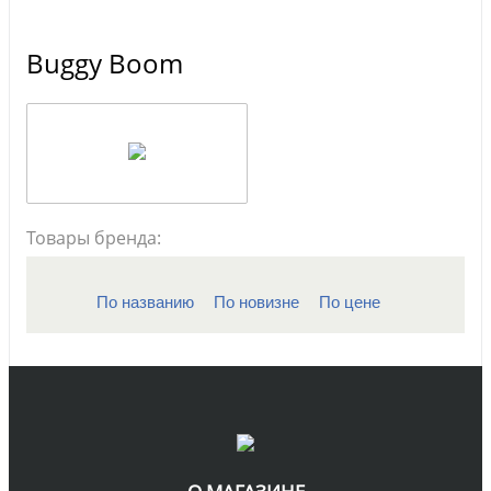
Buggy Boom
Товары бренда:
По названию
По новизне
По цене