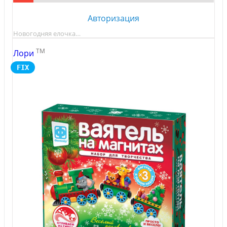
Авторизация
Новогодняя елочка…
TM
Лори
FIX