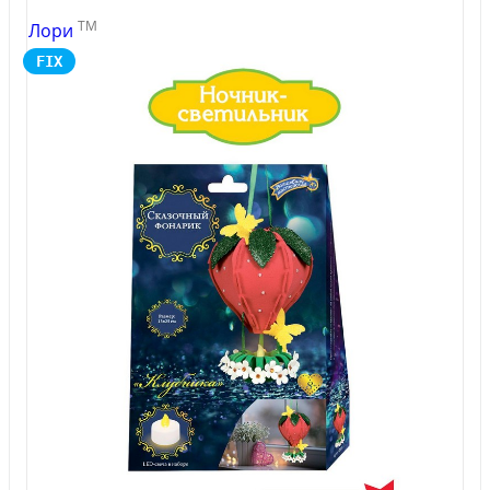
TM
Лори
FIX