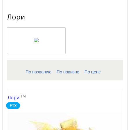
Лори
По названию
По новизне
По цене
TM
Лори
FIX