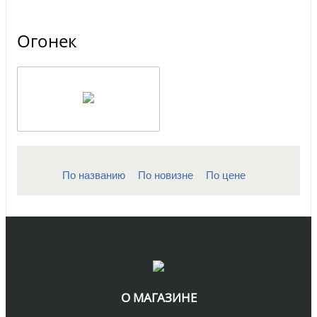
Огонек
По названию
По новизне
По цене
О МАГАЗИНЕ