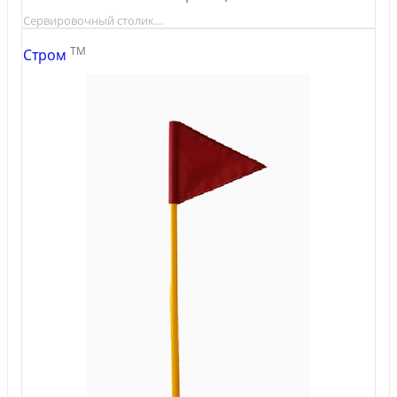
Сервировочный столик…
TM
Стром