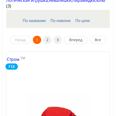
Логическая игрушка,неваляшки,пирамидки,юлы
(3)
По названию
По новизне
По цене
Назад
1
2
3
Вперед
Все
TM
Стром
FIX