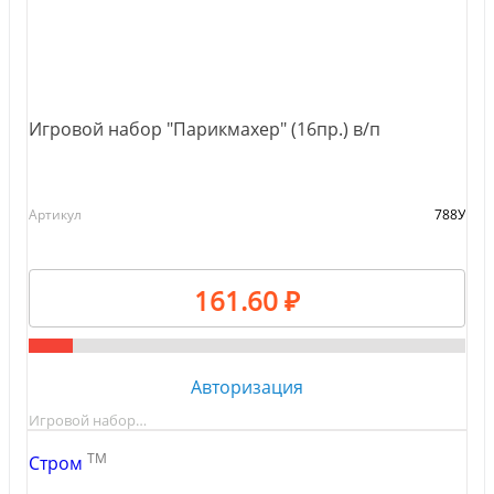
Игровой набор "Парикмахер" (16пр.) в/п
Артикул
788У
161.60 ₽
Авторизация
Игровой набор…
TM
Стром