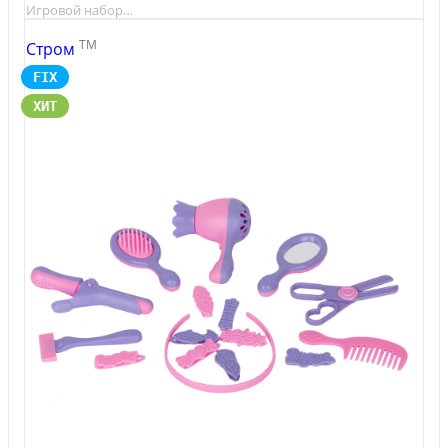
Игровой набор…
TM
Стром
FIX
ХИТ