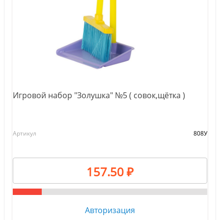
Игровой набор "Золушка" №5 ( совок,щётка )
Артикул
808У
157.50 ₽
Авторизация