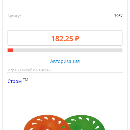
Артикул
796У
182.25 ₽
Авторизация
Игра «Хоккей с мячом»…
TM
Стром