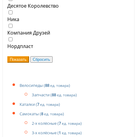
Десятое Королевство
Ника
Компания Друзей
Нордпласт
Велосипеды
(
88
)
ед. товара
Запчасти
(
88
)
ед. товара
Каталки
(
7
)
ед. товара
Самокаты
(
8
)
ед. товара
2-х колёсные
(
7
)
ед. товара
3-х колёсные
(
1
)
ед. товара