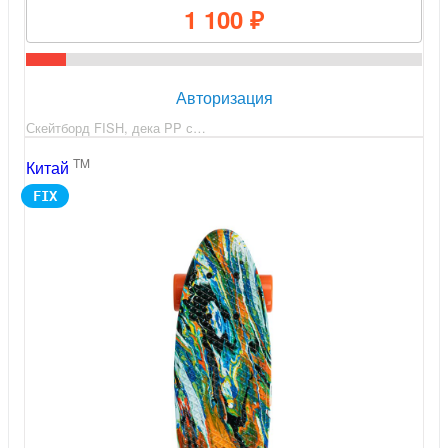
1 100 ₽
Авторизация
Скейтборд FISH, дека PP с…
TM
Китай
FIX