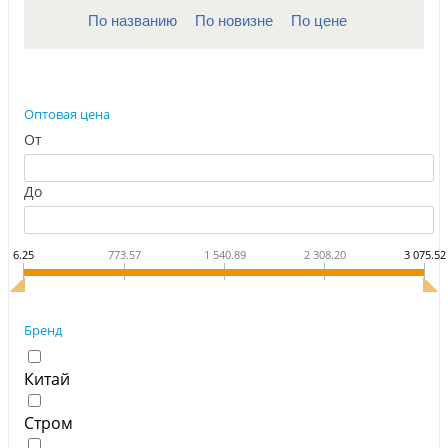
По названию
По новизне
По цене
Оптовая цена
От
До
6.25
773.57
1 540.89
2 308.20
3 075.52
Бренд
Китай
Стром