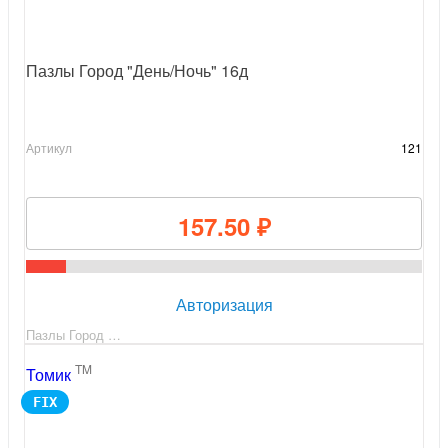
Пазлы Город "День/Ночь" 16д
Артикул
121
157.50 ₽
Авторизация
Пазлы Город …
TM
Томик
FIX