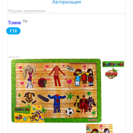
Авторизация
Игрушка деревянная -…
TM
Томик
FIX