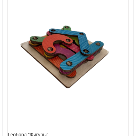
Геоборд "Фигуры"