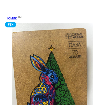
TM
Томик
FIX