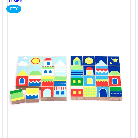
Томик
FIX