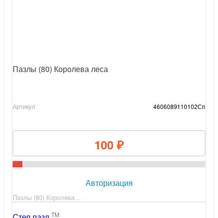
Пазлы (80) Королева леса
Артикул
4606089110102Сп
100 ₽
Авторизация
Пазлы (80) Королева…
TM
Степ пазл