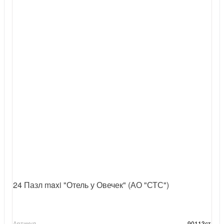
24 Пазл maxi "Отель у Овечек" (АО "СТС")
Артикул
90113ст