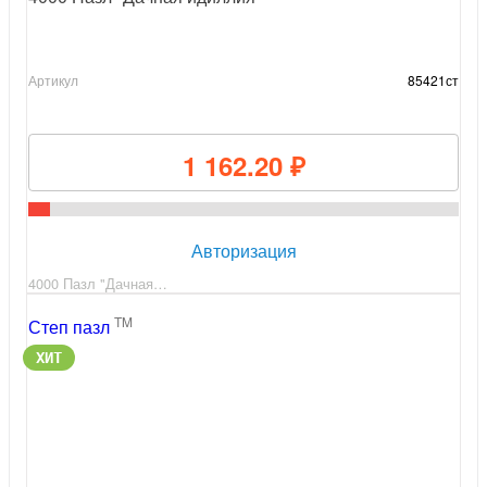
Артикул
85421ст
1 162.20 ₽
Авторизация
4000 Пазл "Дачная…
TM
Степ пазл
ХИТ