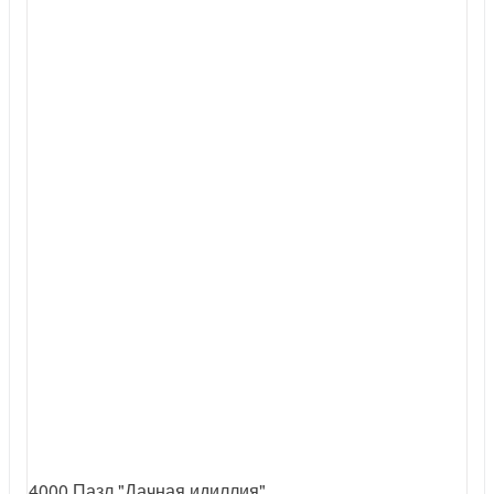
4000 Пазл "Дачная идиллия"