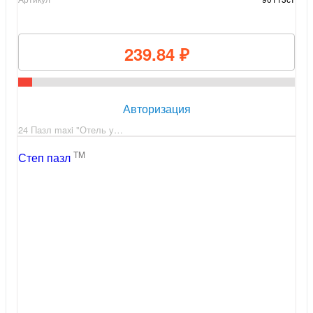
239.84 ₽
Авторизация
24 Пазл maxi "Отель у…
TM
Степ пазл