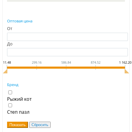
Оптовая цена
От
До
11.48
299.16
586.84
874.52
1 162.20
Бренд
Рыжий кот
Степ пазл