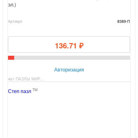
эл.)
Артикул
8389-П
136.71 ₽
Авторизация
4в1 ПАЗЛЫ МИР…
TM
Степ пазл