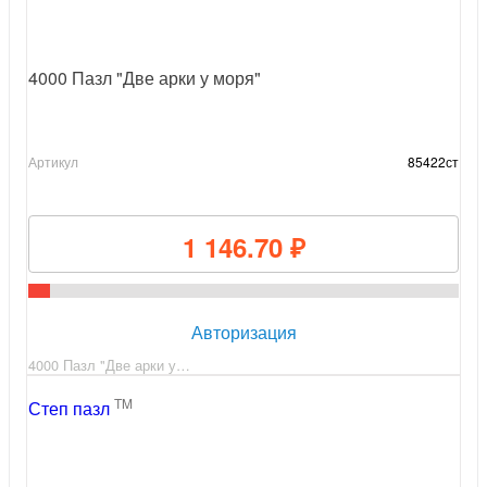
4000 Пазл "Две арки у моря"
Артикул
85422ст
1 146.70 ₽
Авторизация
4000 Пазл "Две арки у…
TM
Степ пазл