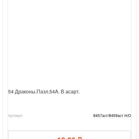
54 Драконы.Пазл.54A. В асарт.
Артикул
8457аст/8459аст Н/О