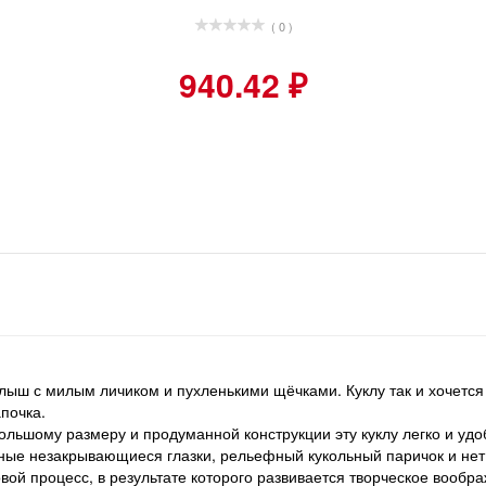
( 0 )
940.42 ₽
ыш с милым личиком и пухленькими щёчками. Куклу так и хочется в
почка.
льшому размеру и продуманной конструкции эту куклу легко и удобн
авные незакрывающиеся глазки, рельефный кукольный паричок и нет 
вой процесс, в результате которого развивается творческое вообр